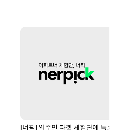
[너픽] 입주민 타겟 체험단에 특화