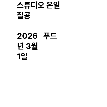
스튜디오 온일
칠공
2026
푸드
년 3월
1일