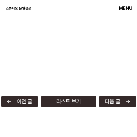
MENU
스튜디오 온일칠공
← 이전 글
리스트 보기
다음 글 →