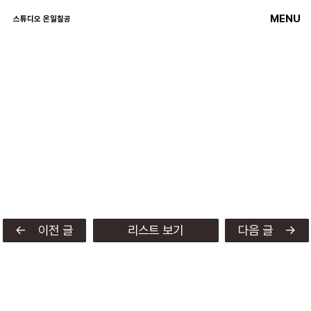
MENU
스튜디오 온일칠공
← 이전 글
리스트 보기
다음 글 →