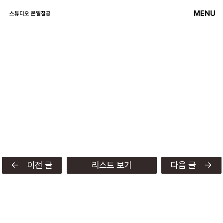
MENU
스튜디오 온일칠공
← 이전 글
리스트 보기
다음 글 →