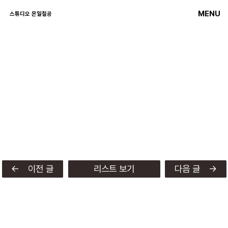
MENU
스튜디오 온일칠공
← 이전 글
리스트 보기
다음 글 →