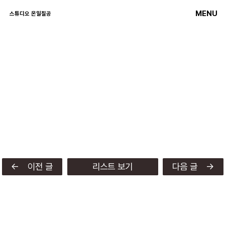
MENU
스튜디오 온일칠공
← 이전 글
리스트 보기
다음 글 →