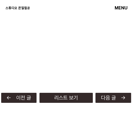
MENU
스튜디오 온일칠공
← 이전 글
리스트 보기
다음 글 →