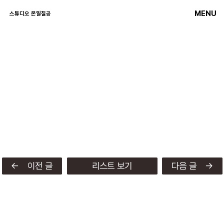
MENU
스튜디오 온일칠공
← 이전 글
리스트 보기
다음 글 →