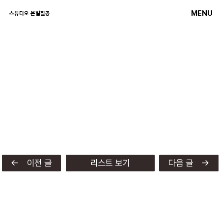
MENU
스튜디오 온일칠공
← 이전 글
리스트 보기
다음 글 →