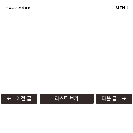
MENU
스튜디오 온일칠공
← 이전 글
리스트 보기
다음 글 →