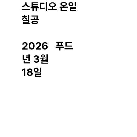
스튜디오 온일
칠공
2026
푸드
년 3월
18일