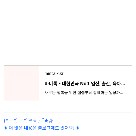
mmtalk.kr
마미톡 - 대한민국 No.1 임신, 출산, 육아 국민앱
새로운 행복을 위한 설렘부터 함께하는 일상까지. 대한민국 산모라면 누구나 사용하는 앱!
(*˘ᵕ˘*)˘ᵕ˘*)ミ⛦⋰˚★⚝
✷ 더 많은 내용은 블로그에도 있어요! ✷