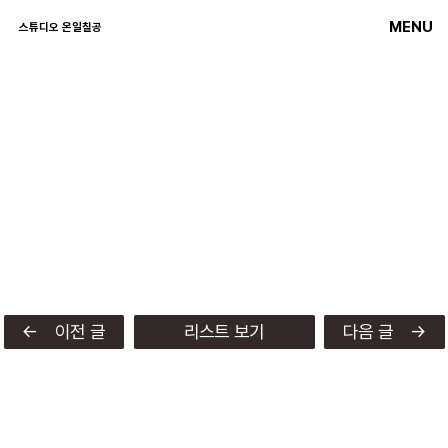
MENU
스튜디오 온일칠공
← 이전 글
리스트 보기
다음 글 →