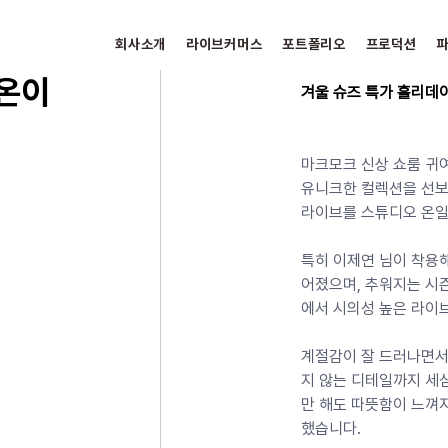
회사소개
라이브커머스
포트폴리오
프로덕션
체온이
겨울 슈즈 특가 홀리데이
마크모크 신상 쇼룸 귀여
유니크한 컬렉션을 선보
라이브를 스튜디오 온일
특히 이제연 님이 착용해
어졌으며, 추워지는 시
에서 시의성 높은 라이
계절감이 잘 드러나면서
지 않는 디테일까지 세
만 해도 따뜻함이 느껴
했습니다. 