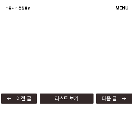
MENU
스튜디오 온일칠공
← 이전 글
리스트 보기
다음 글 →