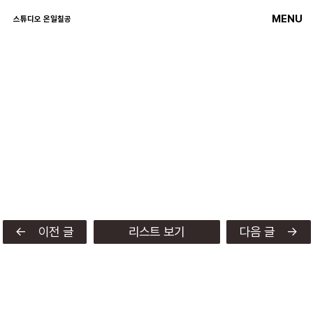
MENU
스튜디오 온일칠공
← 이전 글
리스트 보기
다음 글 →