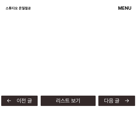
MENU
스튜디오 온일칠공
← 이전 글
리스트 보기
다음 글 →