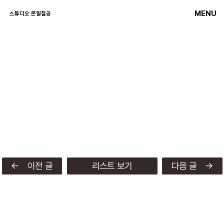
MENU
스튜디오 온일칠공
← 이전 글
리스트 보기
다음 글 →