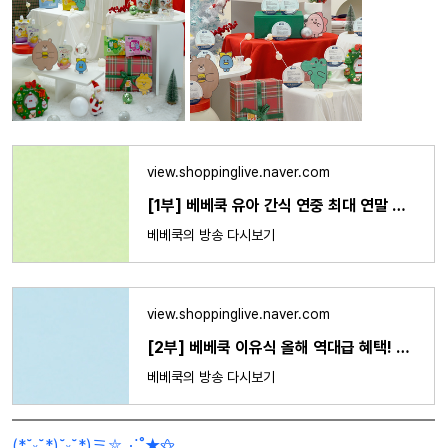
view.shoppinglive.naver.com
[1부] 베베쿡 유아 간식 연중 최대 연말 특가🎅
베베쿡의 방송 다시보기
view.shoppinglive.naver.com
[2부] 베베쿡 이유식 올해 역대급 혜택! 🎅🏻
베베쿡의 방송 다시보기
​(*˘ᵕ˘*)˘ᵕ˘*)ミ⛦⋰˚★⚝