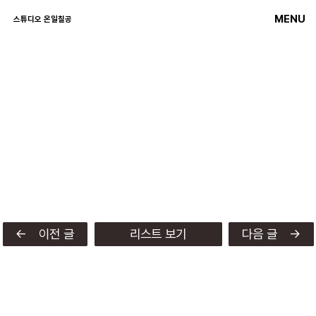
MENU
스튜디오 온일칠공
← 이전 글
리스트 보기
다음 글 →