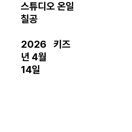
스튜디오 온일
칠공
2026
키즈
년 4월
14일