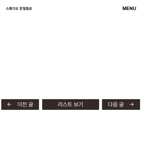
MENU
스튜디오 온일칠공
← 이전 글
리스트 보기
다음 글 →