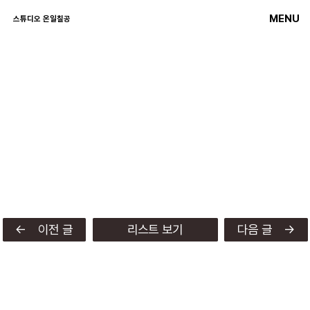
MENU
스튜디오 온일칠공
← 이전 글
리스트 보기
다음 글 →