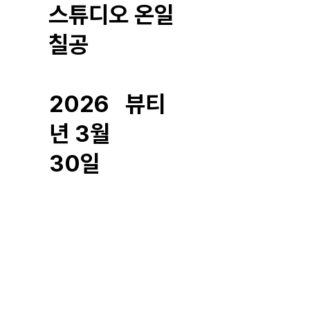
스튜디오 온일
칠공
2026
뷰티
년 3월
30일