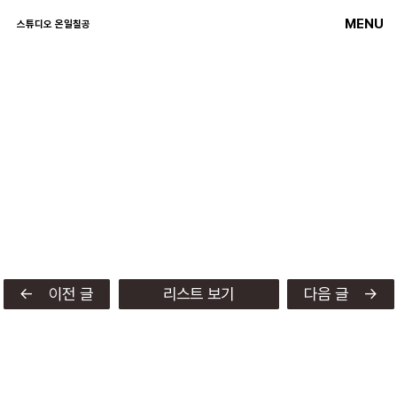
MENU
스튜디오 온일칠공
← 이전 글
리스트 보기
다음 글 →