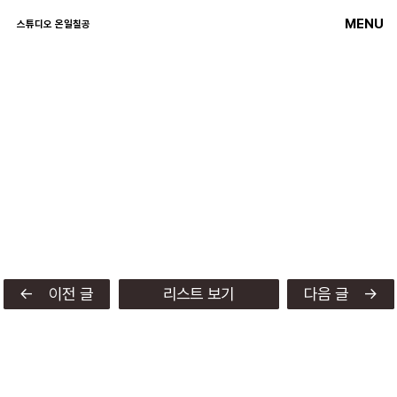
MENU
스튜디오 온일칠공
← 이전 글
리스트 보기
다음 글 →