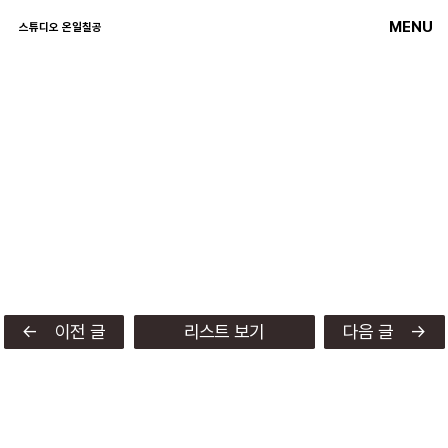
MENU
스튜디오 온일칠공
← 이전 글
리스트 보기
다음 글 →