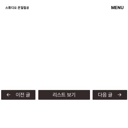
MENU
스튜디오 온일칠공
← 이전 글
리스트 보기
다음 글 →