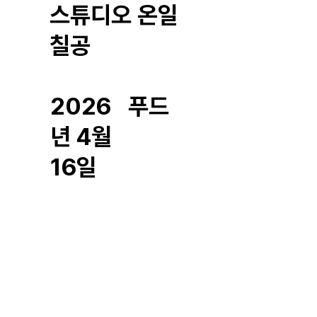
스튜디오 온일
칠공
2026
푸드
년 4월
16일